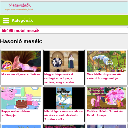
Kategóriák
55498 mobil mesék
Hasonló mesék:
Mia és én - Kyara születése
Magyar Népmesék A
Miss Mallard nyomoz -Az
csillagász, a lopó, a
esőerdők megmentője
vadász, meg a szabó
Peppa malac - Mama
Nils Holgersson csodálatos
Én Kicsi Pónim Szívek és
szülinapja
utazása a vadludakkal -
Paták Ünnepe
Szmöre a róka