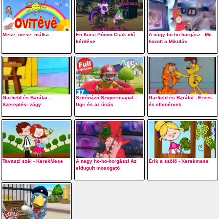
Mese, mese, mátka
Én Kicsi Pónim Csak idő
A nagy ho-ho-horgász - Mit
kérdése
hozott a Mikulás
Garfield és Barátai -
Szirénázó Szupercsapat -
Garfield és Barátai - Érvek
Szereplési vágy
Ugri és az óriás
és ellenérvek
Tavaszi szél - KerekMese
A nagy ho-ho-horgász! Az
Érik a szőlő - Kerekmese
eldugult mosogató