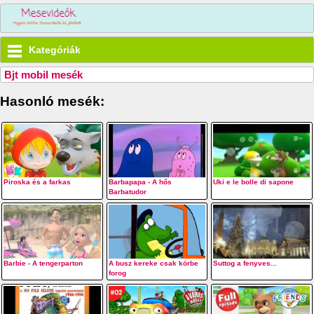
Kategóriák
Bjt mobil mesék
Hasonló mesék:
Piroska és a farkas
Barbapapa - A hős
Uki e le bolle di sapone
Barbatudor
Barbie - A tengerparton
A busz kereke csak körbe
Suttog a fenyves...
forog