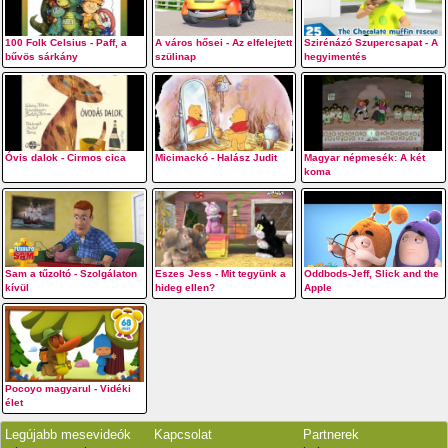
100 Folk Celsius - Paff, a
A város hősei - Az elfelejtett
Szirénázó Szupercsapat - A
bűvös sárkány
szülinap
hegyimentés
Óvis dalok - Cirmos cica
Micimackó - Halász Judit
Magyar népmesék: A két
koma
Sam a tűzoltó - Szolgálaton
Eszes Jess - Mit tegyünk a
Oddbods-Jeff, Slick and the
kívül
hideg ellen?
Apple
Pocoyo magyarul - Vidéki
élet
Legújabb mesevideók
Kapcsolat
Partnerek