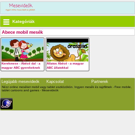
Kategóriák
Abece mobil mesék
Kerekmese - Ábécé dal - a
Állatos Ábécé - a magyar
magyar ABC gyerekeknek
ABC állatokkal
Legújabb mesevideók
Kapcsolat
Partnerek
Nézz online meséket mobil vagy tablet eszközökön. Ingyen mesék és rajzfilmek - Free mobile,
tablet cartoons and games - Mesevideók