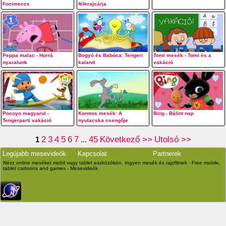
Focimeccs
félkrajcárja
Peppa malac - Hurrá
Bogyó és Babóca: Tengeri
Tomi mesék - Tomi és a
nyaralunk
kaland
vakáció
Pocoyo magyarul -
Kormos mesék: A
Bing - Bálint nap
Tengerparti vakáció
nyulacska csengője
2
3
4
5
6
7
45
Következő >>
Utolsó >>
1
...
Legújabb mesevideók
Kapcsolat
Partnerek
Nézz online meséket mobil vagy tablet eszközökön. Ingyen mesék és rajzfilmek - Free mobile,
tablet cartoons and games - Mesevideók