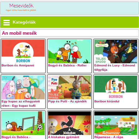
Kategóriák
An mobil mesék
Boribon és Annipanni
Bogyó és Babóca - Roller
Edmond és Lucy - Edmond
tölgyfája
Egy kupac az elhagyatott
Pipp és Polli - Az ajándék
Boribon kirándul
réten - Egy kupac kufli
Bogyó és Babóca -
A kiskakas gyémánt
Répamese - A répa