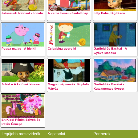
Játsszunk boltosat - Jonalu
A város hősei - Zsúfolt nap
Lilly Baba, Big Bisou
Peppa malac - A bicikli
Csigabiga gyere ki
Garfield és Barátai - A
Gyáva Macska
JoNaLu A kalózok kincse
Magyar népmesék: Koplaló
Garfield és Barátai -
Mátyás
Kutyamentes övezet
Én Kicsi Pónim Szívek és
Paták Ünnepe
Legújabb mesevideók
Kapcsolat
Partnerek