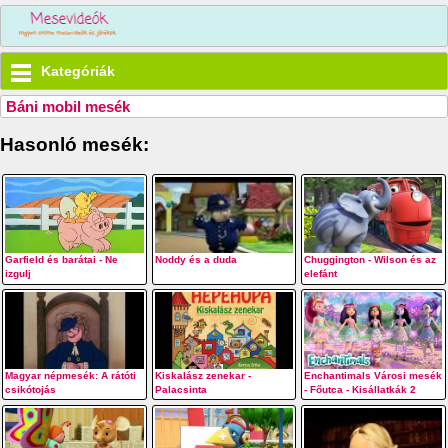
Kategóriák
Báni mobil mesék
Hasonló mesék:
Garfield és barátai - Ne
Noddy és a duda
Chuggington - Wilson és az
izgulj
elefánt
Magyar népmesék: A rátóti
Kiskalász zenekar -
Enchantimals Városi mesék
csikótojás
Palacsinta
- Főutca - Kisállatkák 2