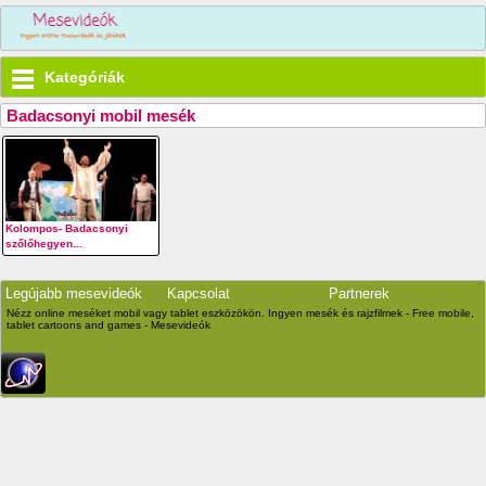
Kategóriák
Badacsonyi mobil mesék
Kolompos- Badacsonyi
szőlőhegyen...
Legújabb mesevideók
Kapcsolat
Partnerek
Nézz online meséket mobil vagy tablet eszközökön. Ingyen mesék és rajzfilmek - Free mobile,
tablet cartoons and games - Mesevideók