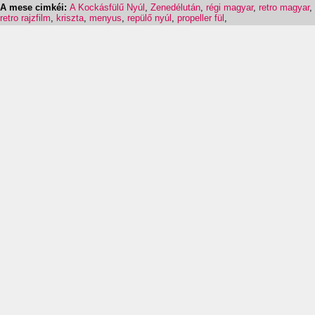
A mese cimkéi:
A Kockásfülű Nyúl
,
Zenedélután
,
régi magyar
,
retro magyar
,
retro rajzfilm
,
kriszta
,
menyus
,
repülő nyúl
,
propeller fül
,