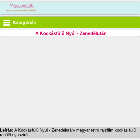
Kategóriák
A Kockásfülű Nyúl - Zenedélután
Leírás:
A Kockásfülű Nyúl - Zenedélután- magyar retro rajzfilm kockás fülű
repülő nyusziról