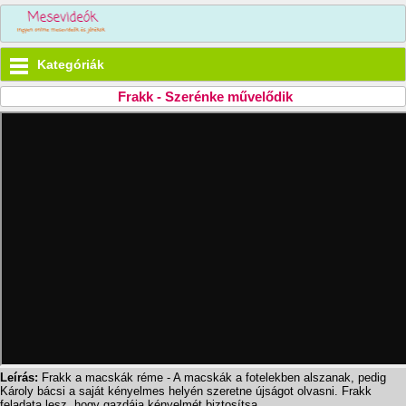
Kategóriák
Frakk - Szerénke művelődik
Leírás:
Frakk a macskák réme - A macskák a fotelekben alszanak, pedig
Károly bácsi a saját kényelmes helyén szeretne újságot olvasni. Frakk
feladata lesz, hogy gazdája kényelmét biztosítsa.