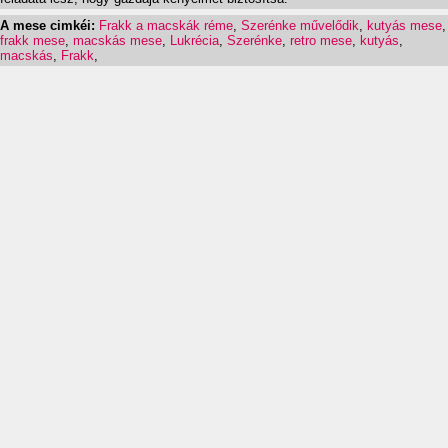
A mese cimkéi:
Frakk a macskák réme
,
Szerénke művelődik
,
kutyás mese
,
frakk mese
,
macskás mese
,
Lukrécia
,
Szerénke
,
retro mese
,
kutyás
,
macskás
,
Frakk
,