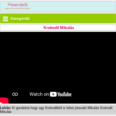
Kategóriák
Krokodil Mikulás
Leírás:
Ki gondolná hogy egy Krokodilból is lehet jóravaló Mikulás Krokodil
Mikulás