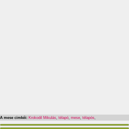
A mese cimkéi:
Krokodil Mikulás
,
télapó
,
mese
,
télapós
,