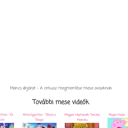
Mancs őrjárat - A cirkusz megmentése mese ovisoknak
További mese videók
tthon - Én
Alma Együttes - Táncol a
Magyar népmesék: Tancika
Peppa malac - 
ónim
Télapó
Marcika