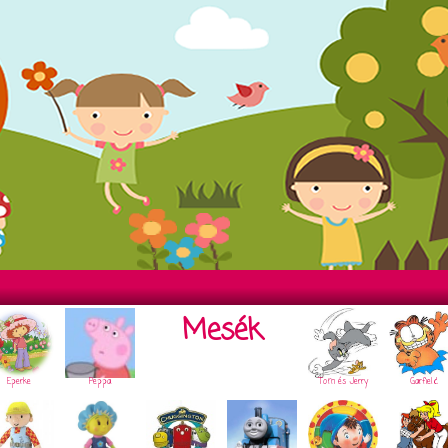
Mesék
Eperke
Peppa
Tom és Jerry
Garfield