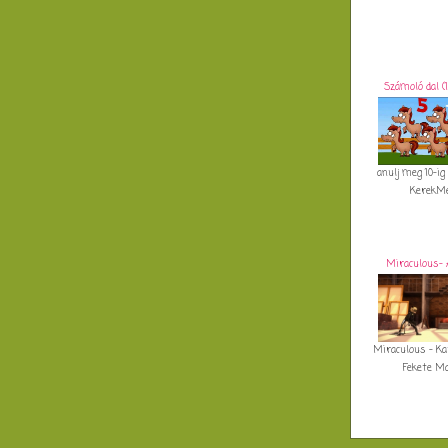
Számoló dal (1
anulj meg 10-ig
KerekMes
Miraculous- 
Miraculous - Ka
Fekete Mac