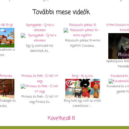
További mese videók
-től 10-ig)
Spongyabob - Új hal a
Rózsaszín párduc 10
X-Men Evolucio 4.
városban
Kihat
Rózsaszín párduc 10-retro
Egy új szomszéd hal
rajzfilm Clouseau...
 számolni a
beköltözik, és...
e...
Apokalipszis felé
Mexikóban
Álmacska
Phineas és Ferb - Ó, hát itt
Bing - Az új cica
Kisvakond és 
vagy
Kisvakond és a r
gyerek me
Phineas és Ferb - Ó, hát itt
ticabogár és
Bing talál egy cicát az utcán
vagy Finiesz és...
ska...
a barátaival - ...
Következő 8