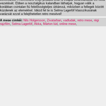
vezetését. Ebben a nosztalgikus kalandban láthatjuk, hogyan válik a
korábban csintalan fiú felelősségteljes útitárssá, miközben a fellegek között
küzdenek az elemekkel. Idézd fel te is Selma Lagerlöf klasszikusának
varázsát ezzel a felejthetetlen retro mesével!
A mese cimkéi:
Nils Holgersson
,
Zivatarban
,
vadludak
,
retro mese
,
régi
rajzfilm
,
Selma Lagerlöf
,
Akka
,
Márton lúd
,
online mese
,