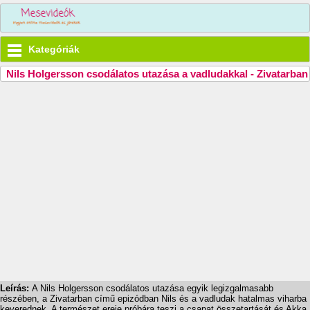
Kategóriák
Nils Holgersson csodálatos utazása a vadludakkal - Zivatarban
Leírás:
A Nils Holgersson csodálatos utazása egyik legizgalmasabb
részében, a Zivatarban című epizódban Nils és a vadludak hatalmas viharba
keverednek. A természet ereje próbára teszi a csapat összetartását és Akka