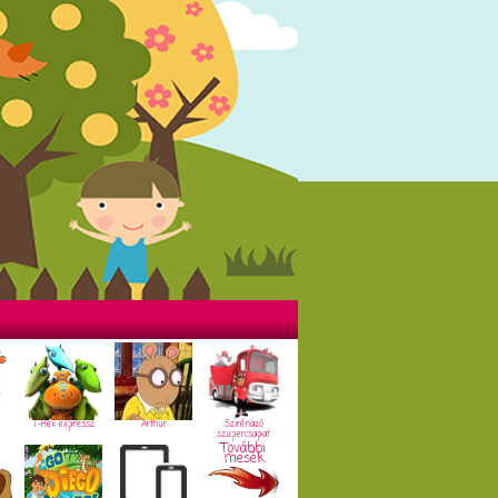
T-Rex expressz
Arthur
Szirénázó
szupercsapat
További
mesék