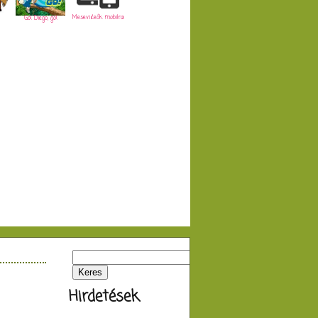
Mesevideók mobilra
Go! Diego, go!
Hirdetések