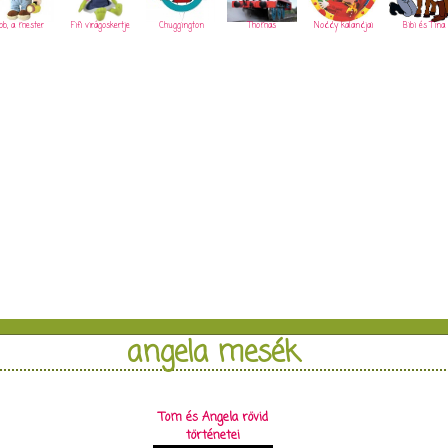
ob, a mester
Fifi virágoskertje
Chuggington
Thomas
Noddy kalandjai
Bibi és Tina
angela mesék
Tom és Angela rövid
történetei