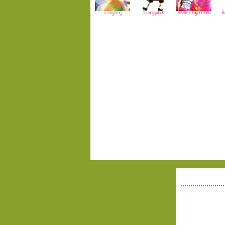
Csingiling
Spongyabob
BARBIE rajzfilmek
B