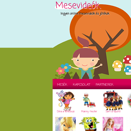
Mesevideók
Ingyen online mesevideók és játékok
MESÉK
KAPCSOLAT
PARTNEREK
Dóra a felfedező
Manny mester
Sam a tűzoltó