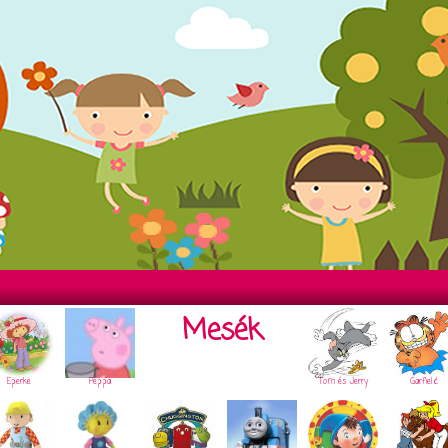
Mesék
Eperke
Peppa
Tom és Jerry
Garfield