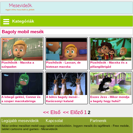
Kategóriák
Bagoly mobil mesék
Pizsihősök - Macska a
Pizsihősök - Lassan, de
Pizsihősök - Macska és a
színpadon
biztosan macska
pillangóbrigád
A lebegő gekkó, Connor és
A bölcs bagoly meséi -
Eszes Jess - Mikor mondja
a szuper macskabringa
Karácsonyi kaland
a bagoly hogy huhú?
<< Első
<< Előző
1
2
Legújabb mesevideók
Kapcsolat
Partnerek
Nézz online meséket mobil vagy tablet eszközökön. Ingyen mesék és rajzfilmek - Free mobile,
tablet cartoons and games - Mesevideók