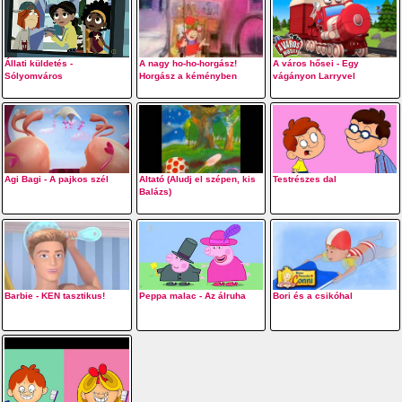
Állati küldetés -
A nagy ho-ho-horgász!
A város hősei - Egy
Sólyomváros
Horgász a kéményben
vágányon Larryvel
Agi Bagi - A pajkos szél
Altató (Aludj el szépen, kis
Testrészes dal
Balázs)
Barbie - KEN tasztikus!
Peppa malac - Az álruha
Bori és a csikóhal