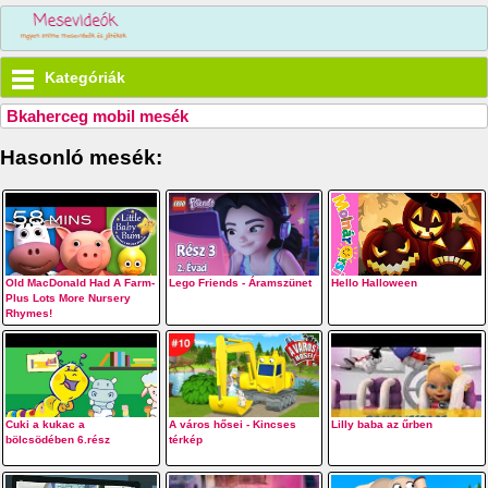
Kategóriák
Bkaherceg mobil mesék
Hasonló mesék:
Old MacDonald Had A Farm-
Lego Friends - Áramszünet
Hello Halloween
Plus Lots More Nursery
Rhymes!
Cuki a kukac a
A város hősei - Kincses
Lilly baba az űrben
bölcsödében 6.rész
térkép